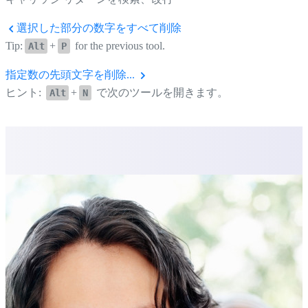
選択した部分の数字をすべて削除
Tip:
+
for the previous tool.
Alt
P
指定数の先頭文字を削除...
ヒント:
+
で次のツールを開きます。
Alt
N