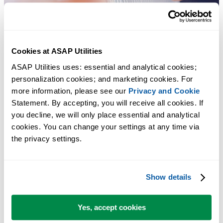
Cookies at ASAP Utilities
ASAP Utilities uses: essential and analytical cookies; 
personalization cookies; and marketing cookies. For 
more information, please see our 
Privacy and Cookie
Statement. By accepting, you will receive all cookies. If 
多くの Excel ユーザーが Excel に標準搭載してほしい実用的な
you decline, we will only place essential and analytical 
ツール。
cookies. You can change your settings at any time via 
the privacy settings.
Excel の作業をもっと速く、もっと簡単
に。
Show details
ASAP Utilities は、時間を節約し、Excel だけではできないこ
を可能にします。
Yes, accept cookies