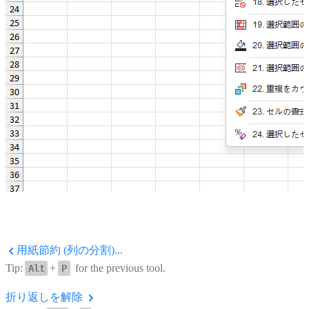
用紙節約 (列の分割)...
Tip:
+
for the previous tool.
Alt
P
折り返しを解除