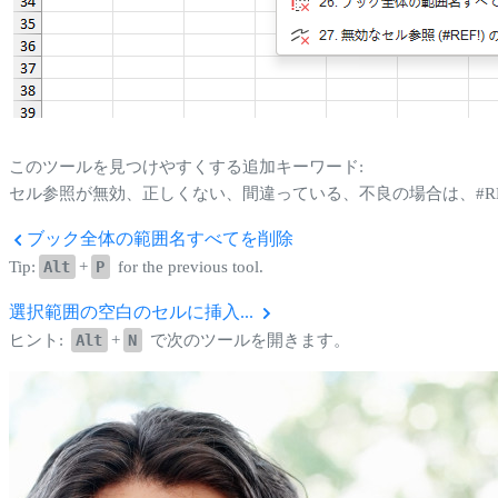
このツールを見つけやすくする追加キーワード:
セル参照が無効、正しくない、間違っている、不良の場合は、#RE
ブック全体の範囲名すべてを削除
Tip:
Alt
+
P
for the previous tool.
選択範囲の空白のセルに挿入...
ヒント:
Alt
+
N
で次のツールを開きます。