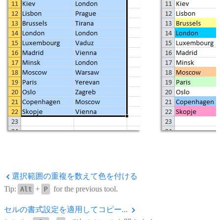
選択範囲の重複を数えて色を付ける
Tip:
+
for the previous tool.
Alt
P
セルの書式設定を適用してコピー...