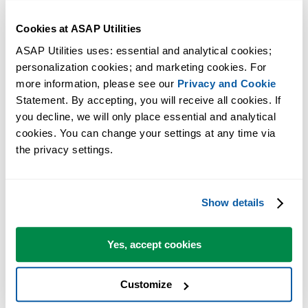
Cookies at ASAP Utilities
ASAP Utilities uses: essential and analytical cookies; 
多くの Excel ユーザーが Excel に標準搭載してほしい実用的な
personalization cookies; and marketing cookies. For 
more information, please see our 
Privacy and Cookie
ツール。
Statement. By accepting, you will receive all cookies. If 
Excel の作業をもっと速く、もっと簡単
you decline, we will only place essential and analytical 
cookies. You can change your settings at any time via 
に。
the privacy settings.
ASAP Utilities は、時間を節約し、Excel だけではできないこ
を可能にします。
Show details
すぐに使い始められます。トレーニングは必要ありません。
Yes, accept cookies
多くのユーザーは、まずいくつかのツールから使い始めます
Customize
多くのユーザーが、やがて ASAP Utilities を毎日使うようにな