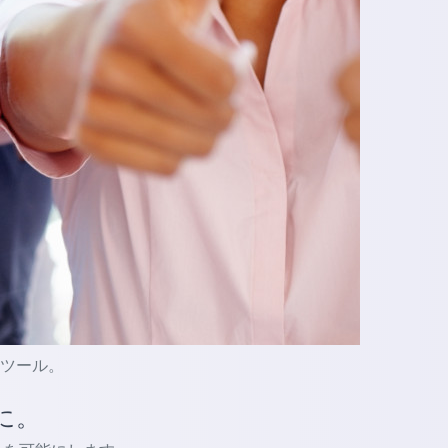
的なツール。
に。