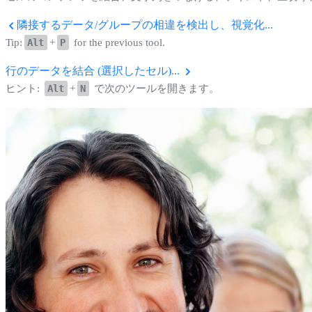
隣接するデータ/グループの相違を検出し、視覚化...
Tip:
Alt
+
P
for the previous tool.
行のデータを結合 (選択したセル)...
ヒント:
Alt
+
N
で次のツールを開きます。