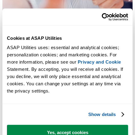
Cookies at ASAP Utilities
ASAP Utilities uses: essential and analytical cookies; 
personalization cookies; and marketing cookies. For 
more information, please see our 
Privacy and Cookie
Statement. By accepting, you will receive all cookies. If 
you decline, we will only place essential and analytical 
多くの Excel ユーザーが Excel に標準搭載してほしい実用的な
cookies. You can change your settings at any time via 
ツール。
the privacy settings.
Excel の作業をもっと速く、もっと簡単
に。
Show details
ASAP Utilities は、時間を節約し、Excel だけではできないこ
Yes, accept cookies
を可能にします。