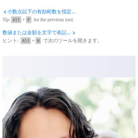
小数点以下の有効桁数を指定...
Tip:
+
for the previous tool.
Alt
P
数値または金額を文字で表記...
ヒント:
+
で次のツールを開きます。
Alt
N