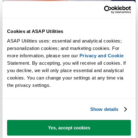
Cookies at ASAP Utilities
ASAP Utilities uses: essential and analytical cookies; 
personalization cookies; and marketing cookies. For 
more information, please see our 
Privacy and Cookie
Statement. By accepting, you will receive all cookies. If 
多くの Excel ユーザーが Excel に標準搭載してほしい実用的な
you decline, we will only place essential and analytical 
ツール。
cookies. You can change your settings at any time via 
the privacy settings.
Excel の作業をもっと速く、もっと簡単
に。
Show details
ASAP Utilities は、時間を節約し、Excel だけではできないこ
を可能にします。
Yes, accept cookies