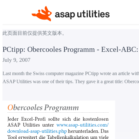
此页面目前仅提供英文版本。
PCtipp: Obercooles Programm - Excel-ABC:
July 9, 2007
Last month the Swiss computer magazine PCtipp wrote an article with 
ASAP Utilities was one of their tips. They gave it a great title: Ober