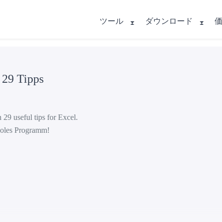
ツール
ダウンロード
 29 Tipps
29 useful tips for Excel.
cooles Programm!