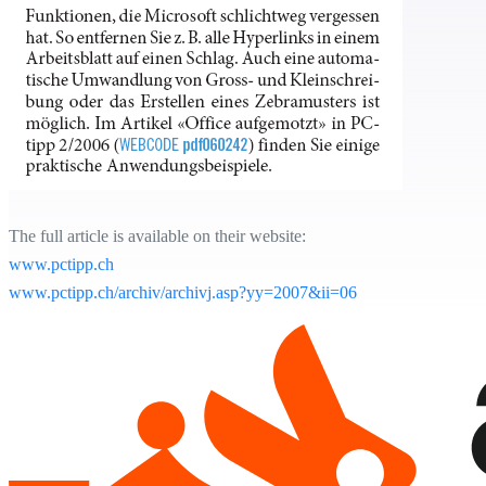
The full article is available on their website:
www.pctipp.ch
www.pctipp.ch/archiv/archivj.asp?yy=2007&ii=06