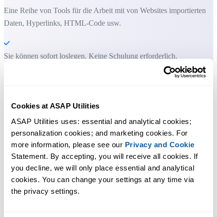
Eine Reihe von Tools für die Arbeit mit von Websites importierten
Daten, Hyperlinks, HTML-Code usw.
Sie können sofort loslegen. Keine Schulung erforderlich.
Die meisten Nutzer beginnen mit wenigen Tools. Viele nutzen ASAP
Utilities schließlich täglich.
Cookies at ASAP Utilities
ASAP Utilities uses: essential and analytical cookies; 
personalization cookies; and marketing cookies. For 
Vertraut von Teams in über 28.500 Organisationen.
more information, please see our 
Privacy and Cookie
Statement. By accepting, you will receive all cookies. If 
you decline, we will only place essential and analytical 
cookies. You can change your settings at any time via 
the privacy settings.
300
+