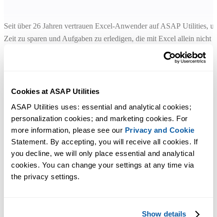
Seit über 26 Jahren vertrauen Excel-Anwender auf ASAP Utilities, u
Zeit zu sparen und Aufgaben zu erledigen, die mit Excel allein nicht
möglich sind.
Kurze Antworten
Cookies at ASAP Utilities
Keine Schulung nötig. Sie können sofort loslegen.
ASAP Utilities uses: essential and analytical cookies; 
personalization cookies; and marketing cookies. For 
more information, please see our 
Privacy and Cookie
Muss ich mich registrieren?
Statement. By accepting, you will receive all cookies. If 
Nein. Einfach herunterladen und installieren. Kein Konto erforderlich
you decline, we will only place essential and analytical 
cookies. You can change your settings at any time via 
Einfach zu installieren
the privacy settings.
Starten Sie die Installation und folgen Sie den Schritten. Sie können
sofort in Excel loslegen.
Show details
Funktioniert es mit meiner Excel-Version?