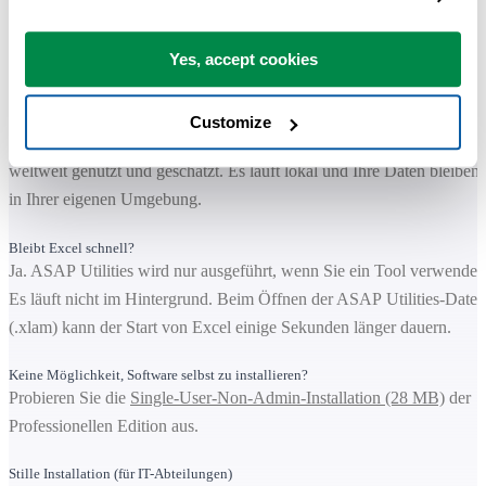
Funktioniert mit Microsoft 365 und Excel 2010-2024 (Desktopversio
für Windows).
Yes, accept cookies
Nicht verfügbar für Excel Online, Excel für Mac oder LibreOffice.
Ist die Installation sicher?
Customize
Ja. Der Download ist digital signiert und wird von Organisationen
weltweit genutzt und geschätzt. Es läuft lokal und Ihre Daten bleiben
in Ihrer eigenen Umgebung.
Bleibt Excel schnell?
Ja. ASAP Utilities wird nur ausgeführt, wenn Sie ein Tool verwenden
Es läuft nicht im Hintergrund. Beim Öffnen der ASAP Utilities-Datei
(.xlam) kann der Start von Excel einige Sekunden länger dauern.
Keine Möglichkeit, Software selbst zu installieren?
Probieren Sie die
Single-User-Non-Admin-Installation (28 MB)
der
Professionellen Edition aus.
Stille Installation (für IT-Abteilungen)