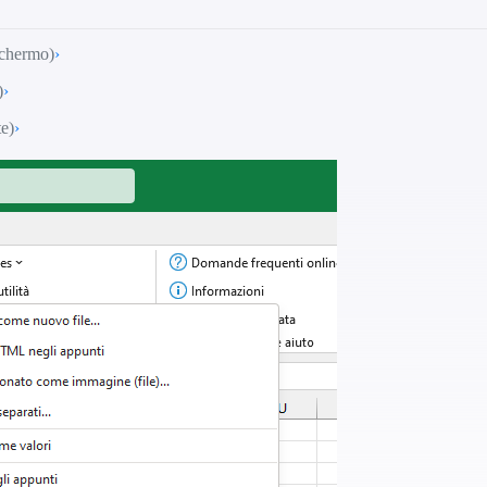
schermo)
›
)
›
e)
›