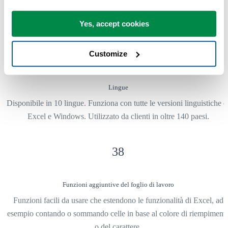
Gli strumenti di ASAP Utilities ti aiutano a risparmiare tempo e a far
cose che Excel da solo non può fare.
Yes, accept cookies
10
Customize
Lingue
Disponibile in 10 lingue. Funziona con tutte le versioni linguistiche d
Excel e Windows. Utilizzato da clienti in oltre 140 paesi.
38
Funzioni aggiuntive del foglio di lavoro
Funzioni facili da usare che estendono le funzionalità di Excel, ad
esempio contando o sommando celle in base al colore di riempiment
o del carattere.