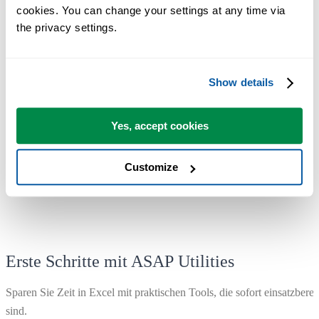
Sie können sofort loslegen. Keine Schulung erforderlich.
cookies. You can change your settings at any time via 
the privacy settings.
Die meisten Nutzer beginnen mit wenigen Tools. Viele nutzen
ASAP Utilities schließlich täglich.
Show details
Vertraut von Teams in über 28.500 Organisationen.
Yes, accept cookies
Customize
Erste Schritte mit ASAP Utilities
Sparen Sie Zeit in Excel mit praktischen Tools, die sofort einsatzberei
sind.