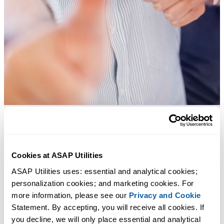
Praktische Tools, die viele Excel-Nutzer in Excel vermissen.
Cookies at ASAP Utilities
Zeit sparen in Excel. Schnell und einfach.
ASAP Utilities uses: essential and analytical cookies; 
ASAP Utilities hilft Ihnen, Zeit zu sparen und Dinge zu tun, die mit
personalization cookies; and marketing cookies. For 
Excel allein nicht möglich sind.
more information, please see our 
Privacy and Cookie
Statement. By accepting, you will receive all cookies. If 
you decline, we will only place essential and analytical 