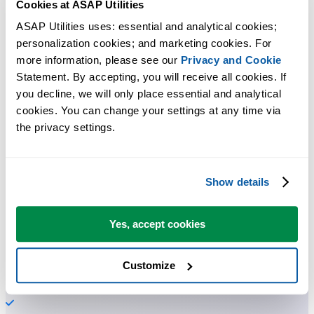
Cookies at ASAP Utilities
ASAP Utilities uses: essential and analytical cookies; 
personalization cookies; and marketing cookies. For 
more information, please see our 
Privacy and Cookie
Praktische Tools, die viele Excel-Nutzer in Excel vermissen.
Statement. By accepting, you will receive all cookies. If 
you decline, we will only place essential and analytical 
Zeit sparen in Excel. Schnell und einfach.
cookies. You can change your settings at any time via 
the privacy settings.
ASAP Utilities hilft Ihnen, Zeit zu sparen und Dinge zu tun, die mit
Excel allein nicht möglich sind.
Show details
Sie können sofort loslegen. Keine Schulung erforderlich.
Yes, accept cookies
Die meisten Nutzer beginnen mit wenigen Tools. Viele nutzen
Customize
ASAP Utilities schließlich täglich.