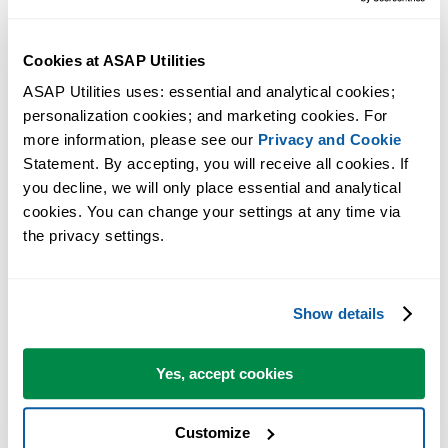
Cookies at ASAP Utilities
ASAP Utilities uses: essential and analytical cookies; 
personalization cookies; and marketing cookies. For 
more information, please see our 
Privacy and Cookie
Statement. By accepting, you will receive all cookies. If 
you decline, we will only place essential and analytical 
cookies. You can change your settings at any time via 
Praktische Tools, die viele Excel-Nutzer in Excel vermissen.
the privacy settings.
Zeit sparen in Excel. Schnell und einfach.
ASAP Utilities hilft Ihnen, Zeit zu sparen und Dinge zu tun, die mit
Show details
Excel allein nicht möglich sind.
Yes, accept cookies
Sie können sofort loslegen. Keine Schulung erforderlich.
Customize