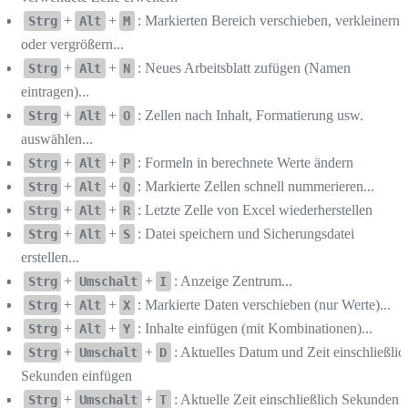
+
+
: Markierten Bereich verschieben, verkleinern
Strg
Alt
M
oder vergrößern...
+
+
: Neues Arbeitsblatt zufügen (Namen
Strg
Alt
N
eintragen)...
+
+
: Zellen nach Inhalt, Formatierung usw.
Strg
Alt
O
auswählen...
+
+
: Formeln in berechnete Werte ändern
Strg
Alt
P
+
+
: Markierte Zellen schnell nummerieren...
Strg
Alt
Q
+
+
: Letzte Zelle von Excel wiederherstellen
Strg
Alt
R
+
+
: Datei speichern und Sicherungsdatei
Strg
Alt
S
erstellen...
+
+
: Anzeige Zentrum...
Strg
Umschalt
I
+
+
: Markierte Daten verschieben (nur Werte)...
Strg
Alt
X
+
+
: Inhalte einfügen (mit Kombinationen)...
Strg
Alt
Y
+
+
: Aktuelles Datum und Zeit einschließlic
Strg
Umschalt
D
Sekunden einfügen
+
+
: Aktuelle Zeit einschließlich Sekunden
Strg
Umschalt
T