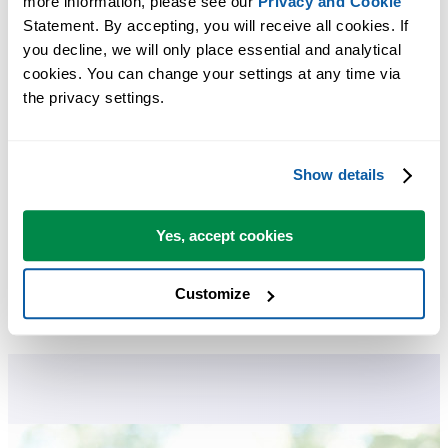
more information, please see our 
Privacy and Cookie
Statement. By accepting, you will receive all cookies. If 
you decline, we will only place essential and analytical 
cookies. You can change your settings at any time via 
the privacy settings.
Zusätzliche Suchbegriffe, die Ihnen helfen, dieses Tool zu finden:
Zugriffstaste
Show details
Yes, accept cookies
Tipp:
+
für das vorherige Tool.
Alt
P
Anzeige Zentrum...
Customize
Tipp:
+
für das nächste Tool.
Alt
N