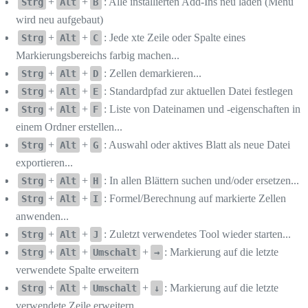
+
+
: Alle installierten Add-Ins neu laden (Menü
Strg
Alt
B
wird neu aufgebaut)
+
+
: Jede xte Zeile oder Spalte eines
Strg
Alt
C
Markierungsbereichs farbig machen...
+
+
: Zellen demarkieren...
Strg
Alt
D
+
+
: Standardpfad zur aktuellen Datei festlegen
Strg
Alt
E
+
+
: Liste von Dateinamen und -eigenschaften in
Strg
Alt
F
einem Ordner erstellen...
+
+
: Auswahl oder aktives Blatt als neue Datei
Strg
Alt
G
exportieren...
+
+
: In allen Blättern suchen und/oder ersetzen...
Strg
Alt
H
+
+
: Formel/Berechnung auf markierte Zellen
Strg
Alt
I
anwenden...
+
+
: Zuletzt verwendetes Tool wieder starten...
Strg
Alt
J
+
+
+
: Markierung auf die letzte
Strg
Alt
Umschalt
→
verwendete Spalte erweitern
+
+
+
: Markierung auf die letzte
Strg
Alt
Umschalt
↓
verwendete Zeile erweitern