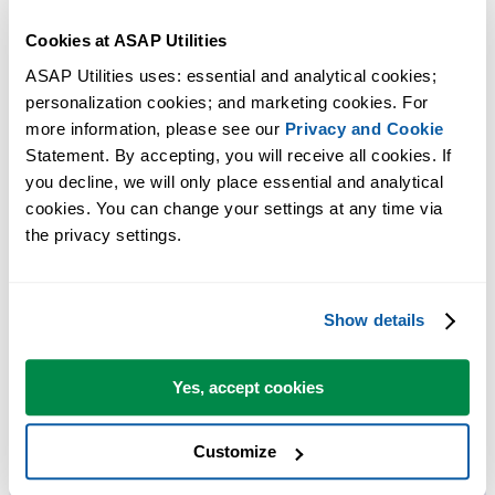
Cookies at ASAP Utilities
ASAP Utilities uses: essential and analytical cookies; 
personalization cookies; and marketing cookies. For 
more information, please see our 
Privacy and Cookie
Statement. By accepting, you will receive all cookies. If 
you decline, we will only place essential and analytical 
Praktische Tools, die viele Excel-Nutzer in Excel vermissen.
cookies. You can change your settings at any time via 
the privacy settings.
Zeit sparen in Excel. Schnell und einfach.
ASAP Utilities hilft Ihnen, Zeit zu sparen und Dinge zu tun, die mit
Excel allein nicht möglich sind.
Show details
Yes, accept cookies
Sie können sofort loslegen. Keine Schulung erforderlich.
Customize
Die meisten Nutzer beginnen mit wenigen Tools. Viele nutzen