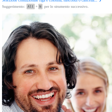
Selezione condizionale riga e colonna, nascondi o cancella...
Suggerimento:
Alt
+
N
per lo strumento successivo.