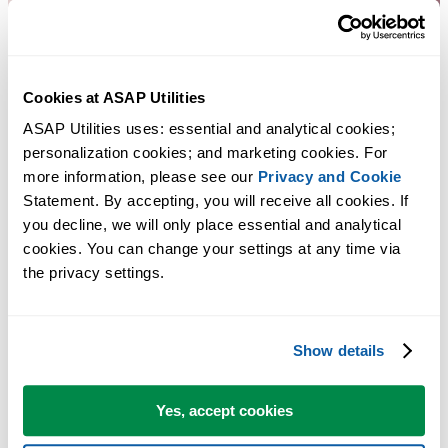
Cookies at ASAP Utilities
ASAP Utilities uses: essential and analytical cookies; 
personalization cookies; and marketing cookies. For 
more information, please see our 
Privacy and Cookie
Statement. By accepting, you will receive all cookies. If 
you decline, we will only place essential and analytical 
cookies. You can change your settings at any time via 
Strumenti pratici che molti utenti di Excel vorrebbero integrati in
the privacy settings.
Excel.
Risparmia tempo in Excel. Così semplice.
Show details
ASAP Utilities ti aiuta a risparmiare tempo e a fare cose che Excel da
solo non può fare.
Yes, accept cookies