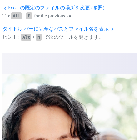
Excel の既定のファイルの場所を変更 (参照)...
Tip:
+
for the previous tool.
Alt
P
タイトル バーに完全なパスとファイル名を表示
ヒント:
+
で次のツールを開きます。
Alt
N