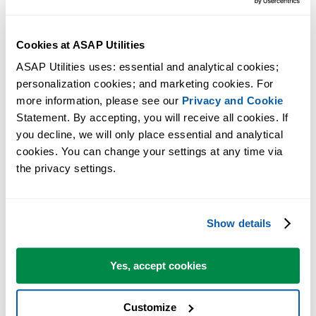
Cookies at ASAP Utilities
ASAP Utilities uses: essential and analytical cookies; 
personalization cookies; and marketing cookies. For 
多くの Excel ユーザーが Excel に標準搭載してほしい実用的な
more information, please see our 
Privacy and Cookie
ツール。
Statement. By accepting, you will receive all cookies. If 
you decline, we will only place essential and analytical 
Excel の作業をもっと速く、もっと簡単
cookies. You can change your settings at any time via 
the privacy settings.
に。
ASAP Utilities は、時間を節約し、Excel だけではできないこ
を可能にします。
Show details
Yes, accept cookies
すぐに使い始められます。トレーニングは必要ありません。
Customize