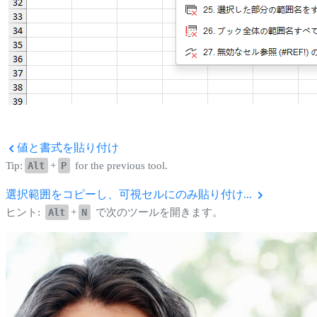
値と書式を貼り付け
Tip:
Alt
+
P
for the previous tool.
選択範囲をコピーし、可視セルにのみ貼り付け...
ヒント:
Alt
+
N
で次のツールを開きます。