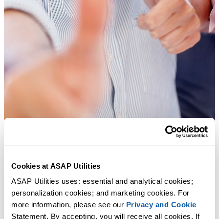
Praktische Tools, die viele Excel-Nutzer in Excel vermissen.
Cookies at ASAP Utilities
ASAP Utilities uses: essential and analytical cookies; 
Zeit sparen in Excel. Schnell und einfach.
personalization cookies; and marketing cookies. For 
more information, please see our 
Privacy and Cookie
ASAP Utilities hilft Ihnen, Zeit zu sparen und Dinge zu tun, die mit
Statement. By accepting, you will receive all cookies. If 
Excel allein nicht möglich sind.