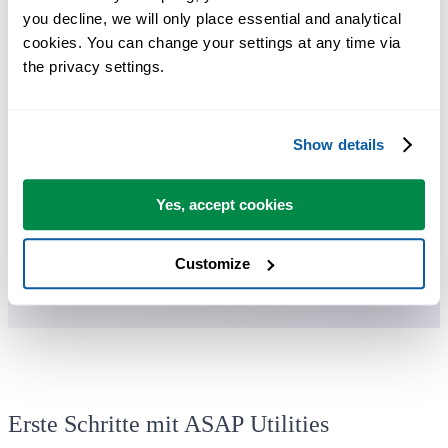
you decline, we will only place essential and analytical 
cookies. You can change your settings at any time via 
Sie können sofort loslegen. Keine Schulung erforderlich.
the privacy settings.
Die meisten Nutzer beginnen mit wenigen Tools. Viele nutzen
Show details
ASAP Utilities schließlich täglich.
Yes, accept cookies
Vertraut von Teams in über 28.500 Organisationen.
Customize
Erste Schritte mit ASAP Utilities