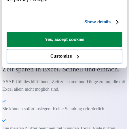
Show details
Yes, accept cookies
Praktische Tools, die viele Excel-Nutzer in Excel vermissen.
Customize
Zeit sparen in Excel. Schnell und einfach.
ASAP Utilities hilft Ihnen, Zeit zu sparen und Dinge zu tun, die mit
Excel allein nicht möglich sind.
Sie können sofort loslegen. Keine Schulung erforderlich.
Die meisten Nutzer beginnen mit wenigen Tools. Viele nutzen