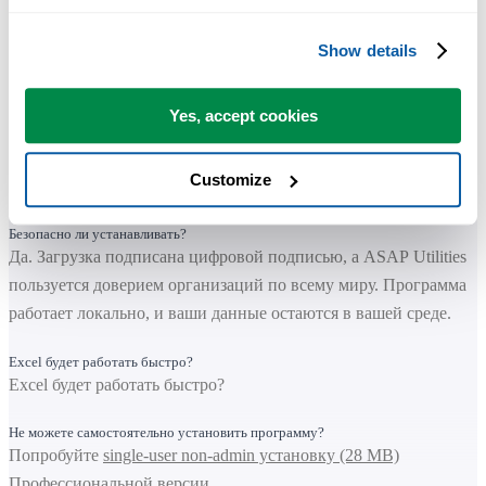
Простая установка
Просто запустите установщик и следуйте инструкциям. Вы
Show details
сможете сразу начать работу в Excel.
Работает ли это с моей версией Excel?
Yes, accept cookies
Работает с Microsoft 365 и Excel 2010-2024 (настольная версия
для Windows).
Customize
Недоступно для Excel Online, Excel для Mac и LibreOffice.
Безопасно ли устанавливать?
Да. Загрузка подписана цифровой подписью, а ASAP Utilities
пользуется доверием организаций по всему миру. Программа
работает локально, и ваши данные остаются в вашей среде.
Excel будет работать быстро?
Excel будет работать быстро?
Не можете самостоятельно установить программу?
Попробуйте
single-user non-admin установку (28 MB)
Профессиональной версии.