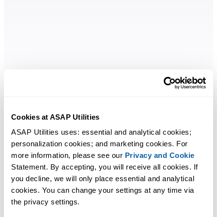
Уже более 26 лет пользователи Excel доверяют ASAP Utilities,
чтобы экономить время и делать то, что невозможно только
средствами Excel.
Cookies at ASAP Utilities
ASAP Utilities uses: essential and analytical cookies; 
Быстрые ответы
personalization cookies; and marketing cookies. For 
Никакого обучения не требуется. Можно сразу начать работу.
more information, please see our 
Privacy and Cookie
Statement. By accepting, you will receive all cookies. If 
you decline, we will only place essential and analytical 
Нужно ли регистрироваться?
cookies. You can change your settings at any time via 
Нет. Просто скачайте и установите. Учетная запись не требуется
the privacy settings.