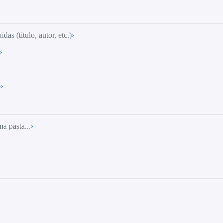
das (título, autor, etc.)
›
›
o
›
a pasta...
›