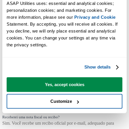
Sim. Sua licença inclui atualizações gratuitas por pelo menos 3 anos 
ASAP Utilities uses: essential and analytical cookies; 
personalization cookies; and marketing cookies. For 
para todas as versões 9.x, o que for mais longo.
more information, please see our 
Privacy and Cookie
Quanto posso economizar com descontos por volume?
Statement. By accepting, you will receive all cookies. If 
Você pode economizar até 86% ao comprar licenças para vários
you decline, we will only place essential and analytical 
usuários.
cookies. You can change your settings at any time via 
the privacy settings.
Preciso de acesso à internet para usar o suplemento?
Não. O ASAP Utilities é executado localmente no Excel e mantém
seus dados no seu próprio ambiente. Uma conexão com a internet só 
Show details
necessária para validação da licença.
Funciona com minha versão do Excel?
Yes, accept cookies
O ASAP Utilities é compatível com Microsoft 365 e Excel 2010-202
(versão desktop para Windows).
Customize
Não disponível para Excel Online, Excel para Mac ou LibreOffice.
Receberei uma nota fiscal ou recibo?
Sim. Você recebe um recibo oficial por e-mail, adequado para