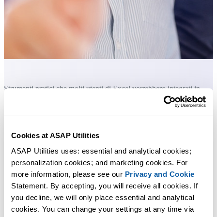
Strumenti pratici che molti utenti di Excel vorrebbero integrati in
Excel.
Risparmia tempo in Excel. Così semplice.
Cookies at ASAP Utilities
ASAP Utilities ti aiuta a risparmiare tempo e a fare cose che Excel da
ASAP Utilities uses: essential and analytical cookies; 
solo non può fare.
personalization cookies; and marketing cookies. For 
more information, please see our 
Privacy and Cookie
Statement. By accepting, you will receive all cookies. If 
Puoi iniziare subito. Nessuna formazione necessaria.
you decline, we will only place essential and analytical 
cookies. You can change your settings at any time via 