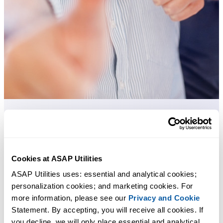
Strumenti pratici che molti utenti di Excel vorrebbero integrati in
Excel.
Cookies at ASAP Utilities
Risparmia tempo in Excel. Così semplice.
ASAP Utilities uses: essential and analytical cookies; 
personalization cookies; and marketing cookies. For 
ASAP Utilities ti aiuta a risparmiare tempo e a fare cose che Excel da
more information, please see our 
Privacy and Cookie
solo non può fare.
Statement. By accepting, you will receive all cookies. If 
you decline, we will only place essential and analytical 