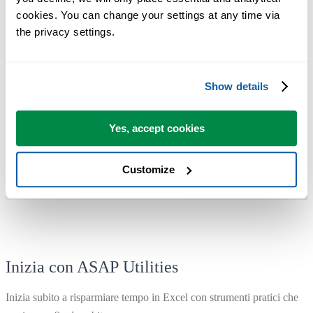
cookies. You can change your settings at any time via 
Puoi iniziare subito. Nessuna formazione necessaria.
the privacy settings.
La maggior parte degli utenti inizia usando poche funzioni. Molti
finiscono per usare ASAP Utilities ogni giorno.
Show details
Yes, accept cookies
Utilizzato da team in oltre 28.500 organizzazioni.
Customize
Inizia con ASAP Utilities
Inizia subito a risparmiare tempo in Excel con strumenti pratici che