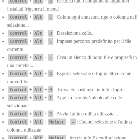
+
+
: Ricarica tutti i componenti aggiuntivi
Control
Alt
B
installati (rigenera il menu)
+
+
: Colora ogni ennesima riga o colonna nell
Control
Alt
C
selezione...
+
+
: Deseleziona celle...
Control
Alt
D
+
+
: Imposta percorso predefinito per il file
Control
Alt
E
corrente
+
+
: Crea un elenco di nomi file e proprietà in
Control
Alt
F
una cartella...
+
+
: Esporta selezione o foglio attivo come
Control
Alt
G
nuovo file...
+
+
: Trova e/o sostituisci in tutti i fogli...
Control
Alt
H
+
+
: Applica formula/calcolo alle celle
Control
Alt
I
selezionate...
+
+
: Avvia l'ultima utilità utilizzata...
Control
Alt
J
+
+
+
: Estendi selezione all'ultima
Control
Alt
Maiusc
→
colonna utilizzata
+
+
+freccia giù: Estendi selezione
Control
Alt
Maiusc