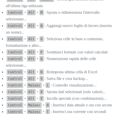
all'ultima riga utilizzata
+
+
: Sposta o ridimensiona l'intervallo
Control
Alt
M
selezionato...
+
+
: Aggiungi nuovo foglio di lavoro (inserisci
Control
Alt
N
un nome)...
+
+
: Seleziona celle in base a contenuto,
Control
Alt
O
formattazione e altro...
+
+
: Sostituisci formule con valori calcolati
Control
Alt
P
+
+
: Numerazione rapida delle celle
Control
Alt
Q
selezionate...
+
+
: Reimposta ultima cella di Excel
Control
Alt
R
+
+
: Salva file e crea backup...
Control
Alt
S
+
+
: Controllo visualizzazione...
Control
Maiusc
L
+
+
: Sposta dati selezionati (solo valori)...
Control
Alt
X
+
+
: Incolla speciale (con combinazioni)...
Control
Alt
Y
+
+
: Inserisci data attuale e ora con second
Control
Maiusc
D
+
+
: Inserisci ora corrente con secondi
Control
Maiusc
T