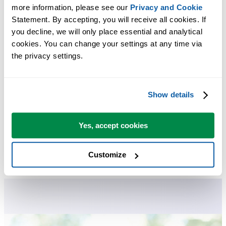
more information, please see our 
Privacy and Cookie
Statement. By accepting, you will receive all cookies. If 
you decline, we will only place essential and analytical 
cookies. You can change your settings at any time via 
the privacy settings.
Parole chiave aggiuntive per aiutarti a trovare questo strumento:
hotkey, tasto di scelta rapida, cambia o rimuovi tasti di scelta rapida,
combinazione tasti
Show details
Impostazioni, lingua e informazioni di contatto...
Suggerimento:
+
per lo strumento precedente.
Alt
P
Yes, accept cookies
Immetti licenza...
Suggerimento:
+
per lo strumento successivo.
Alt
N
Customize