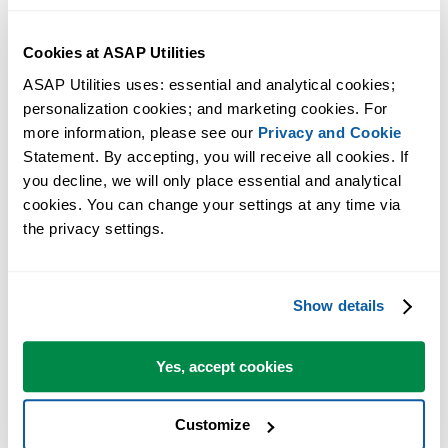
Cookies at ASAP Utilities
ASAP Utilities uses: essential and analytical cookies; 
personalization cookies; and marketing cookies. For 
more information, please see our 
Privacy and Cookie
Statement. By accepting, you will receive all cookies. If 
Strumenti pratici che molti utenti di Excel vorrebbero integrati in
you decline, we will only place essential and analytical 
Excel.
cookies. You can change your settings at any time via 
the privacy settings.
Risparmia tempo in Excel. Così semplice.
ASAP Utilities ti aiuta a risparmiare tempo e a fare cose che Excel da
Show details
solo non può fare.
Yes, accept cookies
Puoi iniziare subito. Nessuna formazione necessaria.
Customize