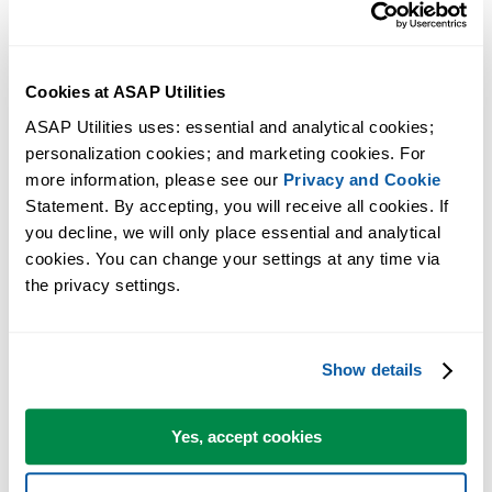
Cookies at ASAP Utilities
ASAP Utilities uses: essential and analytical cookies; 
personalization cookies; and marketing cookies. For 
more information, please see our 
Privacy and Cookie
Statement. By accepting, you will receive all cookies. If 
you decline, we will only place essential and analytical 
cookies. You can change your settings at any time via 
Strumenti pratici che molti utenti di Excel vorrebbero integrati in
the privacy settings.
Excel.
Risparmia tempo in Excel. Così semplice.
Show details
ASAP Utilities ti aiuta a risparmiare tempo e a fare cose che Excel da
solo non può fare.
Yes, accept cookies