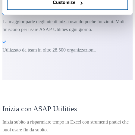
Puoi iniziare subito. Nessuna formazione necessaria.
Customize
La maggior parte degli utenti inizia usando poche funzioni. Molti
finiscono per usare ASAP Utilities ogni giorno.
Utilizzato da team in oltre 28.500 organizzazioni.
Inizia con ASAP Utilities
Inizia subito a risparmiare tempo in Excel con strumenti pratici che
puoi usare fin da subito.