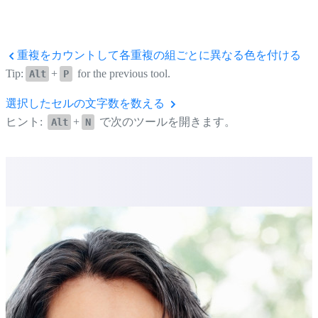
重複をカウントして各重複の組ごとに異なる色を付ける
Tip:
+
for the previous tool.
Alt
P
選択したセルの文字数を数える
ヒント:
+
で次のツールを開きます。
Alt
N