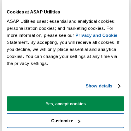
Dica:
+
para a ferramenta anterior.
Alt
P
Cookies at ASAP Utilities
Exibir o tipo da seleção
Dica:
+
para a próxima ferramenta.
Alt
N
ASAP Utilities uses: essential and analytical cookies; 
personalization cookies; and marketing cookies. For 
more information, please see our 
Privacy and Cookie
Statement. By accepting, you will receive all cookies. If 
you decline, we will only place essential and analytical 
cookies. You can change your settings at any time via 
the privacy settings.
Show details
Yes, accept cookies
Customize