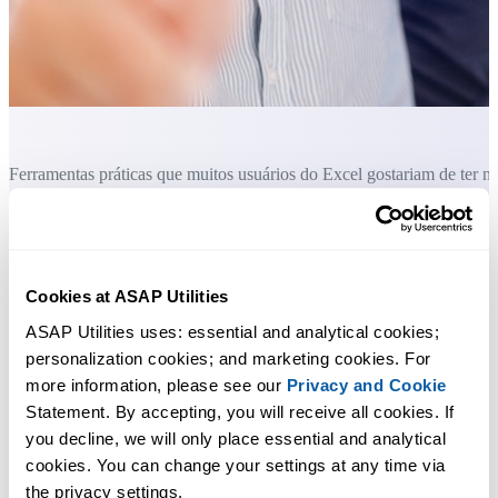
Ferramentas práticas que muitos usuários do Excel gostariam de ter n
Excel.
Economize tempo no Excel. Simples assim.
Cookies at ASAP Utilities
O ASAP Utilities ajuda você a economizar tempo e fazer coisas que o
ASAP Utilities uses: essential and analytical cookies; 
Excel por si só não consegue fazer.
personalization cookies; and marketing cookies. For 
more information, please see our 
Privacy and Cookie
Você pode começar imediatamente. Não é necessário treinamento.
Statement. By accepting, you will receive all cookies. If 
you decline, we will only place essential and analytical 
cookies. You can change your settings at any time via 
A maioria dos usuários começa com algumas ferramentas. Muitos
the privacy settings.