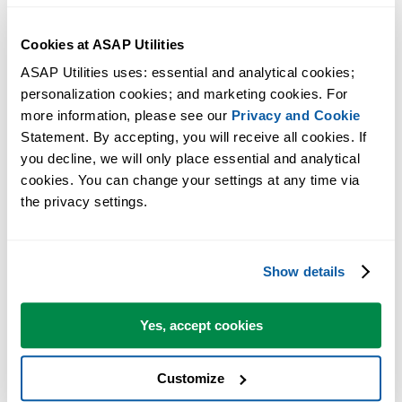
Cookies at ASAP Utilities
ASAP Utilities uses: essential and analytical cookies; 
personalization cookies; and marketing cookies. For 
more information, please see our 
Privacy and Cookie
Statement. By accepting, you will receive all cookies. If 
Ferramentas práticas que muitos usuários do Excel gostariam de ter n
you decline, we will only place essential and analytical 
Excel.
cookies. You can change your settings at any time via 
the privacy settings.
Economize tempo no Excel. Simples assim.
O ASAP Utilities ajuda você a economizar tempo e fazer coisas que o
Show details
Excel por si só não consegue fazer.
Yes, accept cookies
Você pode começar imediatamente. Não é necessário treinamento.
Customize