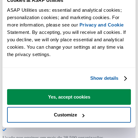
Cookies at ASAP Utilities
ASAP Utilities uses: essential and analytical cookies; 
personalization cookies; and marketing cookies. For 
Ferramentas práticas que muitos usuários do Excel gostariam de ter n
more information, please see our 
Privacy and Cookie
Excel.
Statement. By accepting, you will receive all cookies. If 
you decline, we will only place essential and analytical 
Economize tempo no Excel. Simples assim.
cookies. You can change your settings at any time via 
the privacy settings.
O ASAP Utilities ajuda você a economizar tempo e fazer coisas que o
Excel por si só não consegue fazer.
Show details
Você pode começar imediatamente. Não é necessário treinamento.
Yes, accept cookies
A maioria dos usuários começa com algumas ferramentas. Muitos
Customize
passam a usar o ASAP Utilities diariamente.
Usado por equipes em mais de 28.500 organizações.