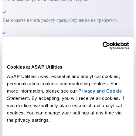
Вы можете начать работу сразу. Обучение не требуется.
Большинство пользователей начинают с нескольких
инструментов. Многие в итоге используют ASAP Utilities
каждый день.
Cookies at ASAP Utilities
ASAP Utilities uses: essential and analytical cookies; 
Используется командами в более чем 28 500 организациях.
personalization cookies; and marketing cookies. For 
more information, please see our 
Privacy and Cookie
Statement. By accepting, you will receive all cookies. If 
you decline, we will only place essential and analytical 
cookies. You can change your settings at any time via 
300
+
the privacy settings.