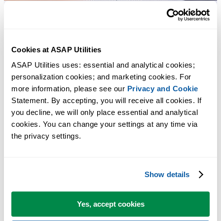
Практичные инструменты, которых многим пользователям Exc
не хватает в самом Excel.
Cookies at ASAP Utilities
ASAP Utilities uses: essential and analytical cookies; 
Экономьте время в Excel. Это просто.
personalization cookies; and marketing cookies. For 
more information, please see our 
Privacy and Cookie
Набор инструментов ASAP Utilities, таких как изменение
Statement. By accepting, you will receive all cookies. If 
настроек и справочной информации.
you decline, we will only place essential and analytical 
cookies. You can change your settings at any time via 
Вы можете начать работу сразу. Обучение не требуется.
the privacy settings.
Большинство пользователей начинают с нескольких
Show details
инструментов. Многие в итоге используют ASAP Utilities
каждый день.
Yes, accept cookies