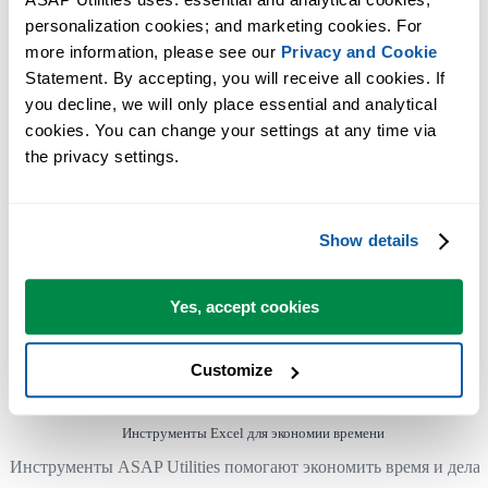
Вы можете начать работу сразу. Обучение не требуется.
personalization cookies; and marketing cookies. For 
more information, please see our 
Privacy and Cookie
Statement. By accepting, you will receive all cookies. If 
Большинство пользователей начинают с нескольких
you decline, we will only place essential and analytical 
инструментов. Многие в итоге используют ASAP Utilities
cookies. You can change your settings at any time via 
каждый день.
the privacy settings.
Используется командами в более чем 28 500 организациях.
Show details
Yes, accept cookies
300
+
Customize
Инструменты Excel для экономии времени
Инструменты ASAP Utilities помогают экономить время и делат