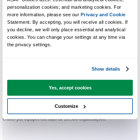
Ferramentas práticas que muitos usuários do Excel gostariam de ter n
personalization cookies; and marketing cookies. For 
Excel.
more information, please see our 
Privacy and Cookie
Statement. By accepting, you will receive all cookies. If 
Economize tempo no Excel. Simples assim.
you decline, we will only place essential and analytical 
cookies. You can change your settings at any time via 
O ASAP Utilities ajuda você a economizar tempo e fazer coisas que o
the privacy settings.
Excel por si só não consegue fazer.
Você pode começar imediatamente. Não é necessário treinamento.
Show details
Yes, accept cookies
A maioria dos usuários começa com algumas ferramentas. Muitos
passam a usar o ASAP Utilities diariamente.
Customize
Usado por equipes em mais de 28.500 organizações.