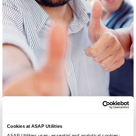
Cookies at ASAP Utilities
ASAP Utilities uses: essential and analytical cookies; 