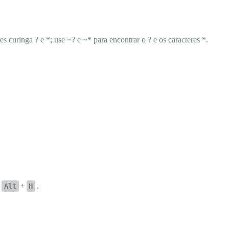
s curinga ? e *; use ~? e ~* para encontrar o ? e os caracteres *.
+
+
.
Alt
H