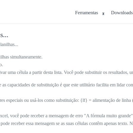
Ferramentas
Downloads
...
anilhas...
anilhas simultaneamente.
o.
var uma célula a partir desta lista. Você pode substituir os resultados,
apacidades de substituição é que este utilitário facilita em lidar com
res especiais ou usá-los como substituição: {lf} = alimentação de linha 
xcel, você pode receber a mensagem de erro "A fórmula muito grande"
 pode receber essa mensagem se as suas células contêm apenas texto. Nes