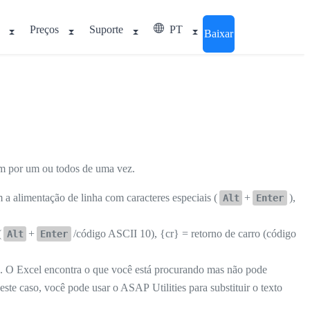
Preços
Suporte
PT
Baixar
 um por um ou todos de uma vez.
 a alimentação de linha com caracteres especiais (
+
),
Alt
Enter
(
+
/código ASCII 10), {cr} = retorno de carro (código
Alt
Enter
. O Excel encontra o que você está procurando mas não pode
te caso, você pode usar o ASAP Utilities para substituir o texto