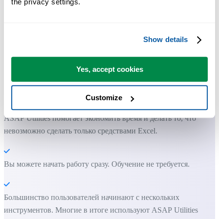
the privacy settings.
Show details
Практичные инструменты, которых многим пользователям Exc
Yes, accept cookies
не хватает в самом Excel.
Экономьте время в Excel. Это просто.
Customize
ASAP Utilities помогает экономить время и делать то, что
невозможно сделать только средствами Excel.
Вы можете начать работу сразу. Обучение не требуется.
Большинство пользователей начинают с нескольких
инструментов. Многие в итоге используют ASAP Utilities