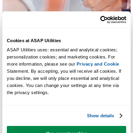
Cookies at ASAP Utilities
ASAP Utilities uses: essential and analytical cookies; 
personalization cookies; and marketing cookies. For 
more information, please see our 
Privacy and Cookie
Statement. By accepting, you will receive all cookies. If 
you decline, we will only place essential and analytical 
cookies. You can change your settings at any time via 
Практичные инструменты, которых многим пользователям Exc
the privacy settings.
не хватает в самом Excel.
Экономьте время в Excel. Это просто.
Show details
ASAP Utilities помогает экономить время и делать то, что
невозможно сделать только средствами Excel.