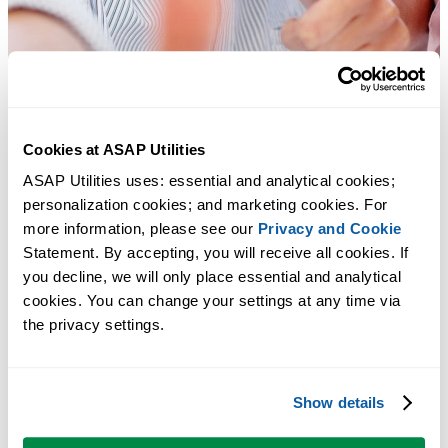
Cookies at ASAP Utilities
ASAP Utilities uses: essential and analytical cookies; 
personalization cookies; and marketing cookies. For 
more information, please see our 
Privacy and Cookie
Statement. By accepting, you will receive all cookies. If 
you decline, we will only place essential and analytical 
cookies. You can change your settings at any time via 
Практичные инструменты, которых многим пользователям Exc
the privacy settings.
не хватает в самом Excel.
Экономьте время в Excel. Это просто.
Show details
ASAP Utilities помогает экономить время и делать то, что