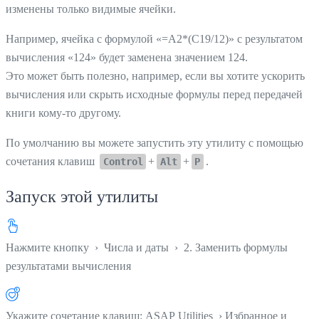
изменены только видимые ячейки.
Например, ячейка с формулой «=А2*(С19/12)» с результатом
вычисления «124» будет заменена значением 124.
Это может быть полезно, например, если вы хотите ускорить
вычисления или скрыть исходные формулы перед передачей
книги кому-то другому.
По умолчанию вы можете запустить эту утилиту с помощью
сочетания клавиш
+
+
.
Control
Alt
P
Запуск этой утилиты
Нажмите кнопку
›
Числа и даты
›
2. Заменить формулы
результатами вычисления
Укажите сочетание клавиш: ASAP Utilities › Избранное и