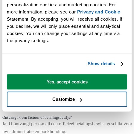
personalization cookies; and marketing cookies. For 
alle versie 9.x releases, afhankelijk van wat langer is.
more information, please see our 
Privacy and Cookie
Statement. By accepting, you will receive all cookies. If 
Hoeveel kan ik besparen met volumekorting?
you decline, we will only place essential and analytical 
U kunt tot 86% besparen wanneer u licenties voor meerdere gebruike
cookies. You can change your settings at any time via 
koopt.
the privacy settings.
Heb ik internettoegang nodig om de add-in te gebruiken?
Nee. ASAP Utilities werkt lokaal in Excel en houdt uw gegevens in
uw eigen omgeving. Een internetverbinding is alleen nodig voor
Show details
licentievalidatie.
Yes, accept cookies
Werkt het met mijn Excel-versie?
ASAP Utilities werkt met Microsoft 365 en Excel 2010-2024
(desktopversie voor Windows).
Customize
Niet beschikbaar voor Excel Online, Excel voor Mac of LibreOffice.
Ontvang ik een factuur of betalingsbewijs?
Ja. U ontvangt per e-mail een officieel betalingsbewijs, geschikt voor
uw administratie en boekhouding.