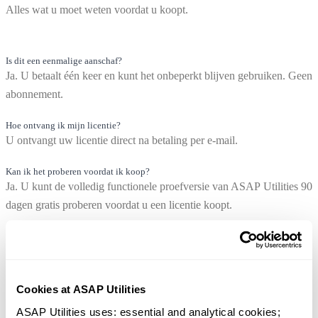
Alles wat u moet weten voordat u koopt.
Is dit een eenmalige aanschaf?
Ja. U betaalt één keer en kunt het onbeperkt blijven gebruiken. Geen
abonnement.
Hoe ontvang ik mijn licentie?
U ontvangt uw licentie direct na betaling per e-mail.
Kan ik het proberen voordat ik koop?
Ja. U kunt de volledig functionele proefversie van ASAP Utilities 90
dagen gratis proberen voordat u een licentie koopt.
Kan ik het op meerdere computers gebruiken?
Ja. Elke licentie mag op maximaal 3 computers voor dezelfde
gebruiker worden geïnstalleerd.
Cookies at ASAP Utilities
Zijn updates inbegrepen?
ASAP Utilities uses: essential and analytical cookies; 
Ja. Uw licentie bevat gratis updates gedurende minimaal 3 jaar of voo