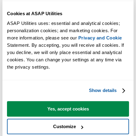
même utilisateur.
Cookies at ASAP Utilities
Les mises à jour sont-elles incluses ?
ASAP Utilities uses: essential and analytical cookies; 
Oui. Votre licence inclut les mises à jour gratuites pendant au moins 3
personalization cookies; and marketing cookies. For 
ans ou pour toutes les versions 9.x, selon la période la plus longue.
more information, please see our 
Privacy and Cookie
Statement. By accepting, you will receive all cookies. If 
Combien puis-je économiser avec les remises sur volume ?
you decline, we will only place essential and analytical 
Vous pouvez économiser jusqu'à 86 % en achetant des licences pour
cookies. You can change your settings at any time via 
plusieurs utilisateurs.
the privacy settings.
Ai-je besoin d'un accès Internet pour utiliser le complément ?
Non. ASAP Utilities fonctionne localement dans Excel et conserve v
données dans votre propre environnement. Une connexion Internet es
Show details
uniquement requise pour la validation de la licence.
Yes, accept cookies
Fonctionne-t-il avec ma version d'Excel ?
ASAP Utilities est compatible avec Microsoft 365 et Excel 2010-202
(version de bureau pour Windows).
Customize
Non disponible pour Excel Online, Excel pour Mac ou LibreOffice.